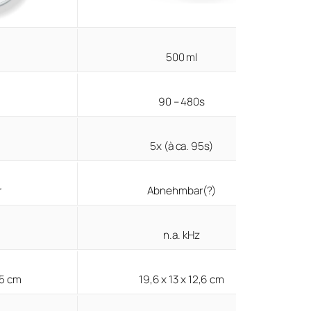
500 ml
90 – 480s
5x (à ca. 95s)
r
Abnehmbar(?)
n.a. kHz
,5 cm
19,6 x 13 x 12,6 cm