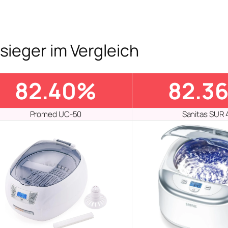
tsieger im Vergleich
82.40%
82.3
Promed UC-50
Sanitas SUR 