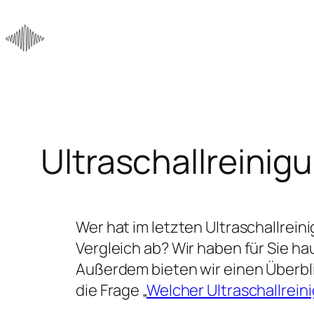
Zum
Inhalt
springen
Ultraschallreinig
Wer hat im letzten Ultraschallrei
Vergleich ab? Wir haben für Sie ha
Außerdem bieten wir einen Überbli
die Frage „
Welcher Ultraschallreini