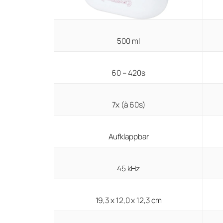
500 ml
60 – 420s
7x (à 60s)
Aufklappbar
45 kHz
19,3 x 12,0 x 12,3 cm