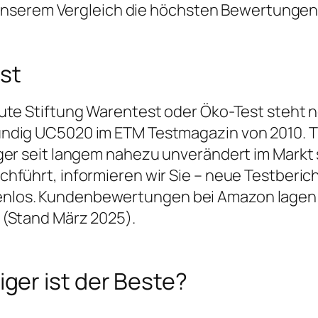
n unserem Vergleich die höchsten Bewertungen
est
titute Stiftung Warentest oder Öko-Test steht
undig UC5020 im ETM Testmagazin von 2010. Tr
niger seit langem nahezu unverändert im Markt
rchführt, informieren wir Sie – neue Testberich
enlos. Kundenbewertungen bei Amazon lagen im
L (Stand März 2025).
iger ist der Beste?