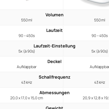
Volumen
550 ml
550 ml
Laufzeit
90 – 450s
90 – 450s
Laufzeit-Einstellung
5x (à 90s)
5x (à 90s)
Deckel
Aufklappbar
Aufklappba
Schallfrequenz
43 kHz
43 kHz
Abmessungen
20,0 x 17,0 x 15,0 cm
20,9 x 12,8 x 19
Gewicht