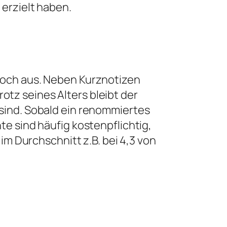
 erzielt haben.
 noch aus. Neben Kurznotizen
otz seines Alters bleibt der
 sind. Sobald ein renommiertes
te sind häufig kostenpflichtig,
 Durchschnitt z.B. bei 4,3 von