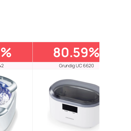
6%
80.59%
42
Grundig UC 6620